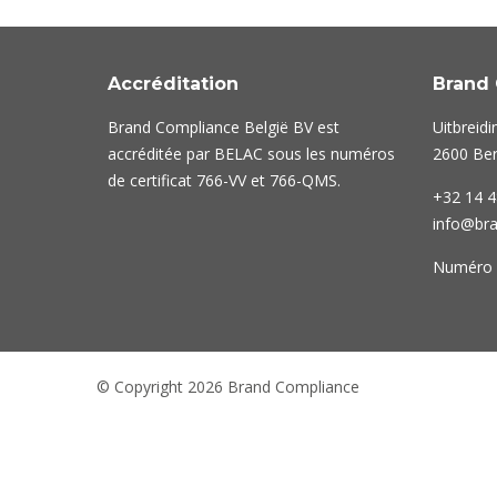
Accréditation
Brand 
Brand Compliance België BV est
Uitbreidi
accréditée par BELAC sous les numéros
2600 Ber
de certificat
766-VV
et
766-QMS
.
+32 14 4
info@br
Numéro 
© Copyright 2026 Brand Compliance