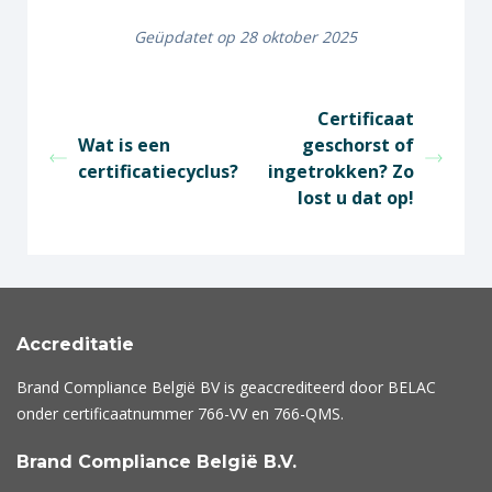
Geüpdatet op 28 oktober 2025
Certificaat
Wat is een
geschorst of
certificatiecyclus?
ingetrokken? Zo
lost u dat op!
Accreditatie
Brand Compliance België BV is geaccrediteerd door BELAC
onder certificaatnummer
766-VV
en
766-QMS
.
Brand Compliance België B.V.