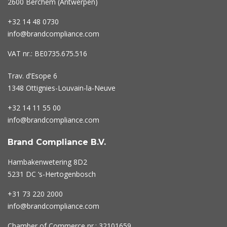
2600 Berchem (Antwerpen)
+32 14 48 0730
info@brandcompliance.com
VAT nr.: BE0735.675.516
Trav. d’Esope 6
1348 Ottignies-Louvain-la-Neuve
+32 14 11 55 00
info@brandcompliance.com
Brand Compliance B.V.
Hambakenwetering 8D2
5231 DC ‘s-Hertogenbosch
+31 73
220 2000
info@brandcompliance.com
Chamber of Commerce nr.: 32101659