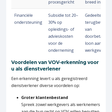
procesgericht
breed inzetba
Financiële
Subsidie tot 20–
Gedeeltelijke
ondersteuning
30% op
terugbetaling
opleidings- of
van
advieskosten
doorbetaald
voor de
loon aan
onderneming
werkgever
Voordelen van VOV-erkenning voor
u als dienstverlener
Een erkenning levert u als geregistreerd
dienstverlener diverse voordelen op:
Groter klantenbestand
Spreek zowel werkgevers als werknemers
aan die hun recht op VOV willen benutten.