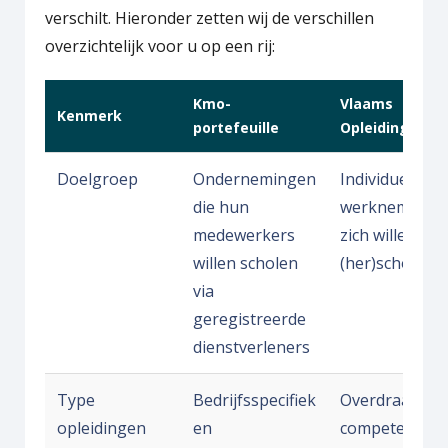
verschilt. Hieronder zetten wij de verschillen
overzichtelijk voor u op een rij:
Kmo-
Vlaams
Kenmerk
portefeuille
Opleidingsverl
Doelgroep
Ondernemingen
Individuele
die hun
werknemers d
medewerkers
zich willen
willen scholen
(her)scholen
via
geregistreerde
dienstverleners
Type
Bedrijfsspecifiek
Overdraagbar
opleidingen
en
competenties,