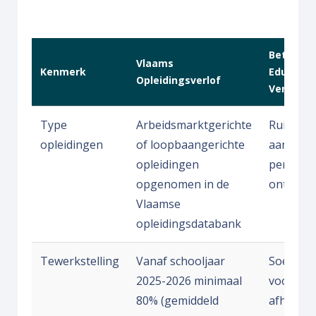
Betaald
Vlaams
Kenmerk
Educatie
Opleidingsverlof
Verlof
Type
Arbeidsmarktgerichte
Ruimer
opleidingen
of loopbaangerichte
aanbod,
opleidingen
persoonl
opgenomen in de
ontwikke
Vlaamse
opleidingsdatabank
Tewerkstelling
Vanaf schooljaar
Soepele
2025-2026 minimaal
voorwaa
80% (gemiddeld
afhankel