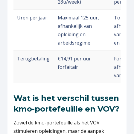
28u/week)
per regi
Uren per jaar
Maximaal 125 uur,
Tot 180 
afhankelijk van
afhankel
opleiding en
van ople
arbeidsregime
en regio
Terugbetaling
€14,91 per uur
Forfaitai
forfaitair
afhankel
van de r
Wat is het verschil tussen
kmo-portefeuille en VOV?
Zowel de kmo-portefeuille als het VOV
stimuleren opleidingen, maar de aanpak